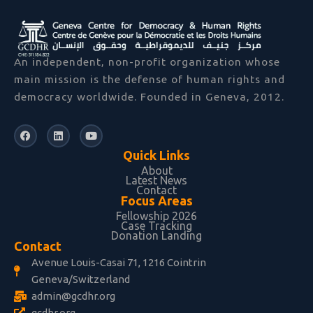
An independent, non-profit organization whose
main mission is the defense of human rights and
democracy worldwide. Founded in Geneva, 2012.
F
L
Y
a
i
o
c
n
u
Quick Links
e
k
t
b
e
u
About
Latest News
o
d
b
Contact
o
i
e
Focus Areas
k
n
Fellowship 2026
Case Tracking
Donation Landing
Contact
Avenue Louis-Casai 71, 1216 Cointrin
Geneva/Switzerland
admin@gcdhr.org
gcdhr.org