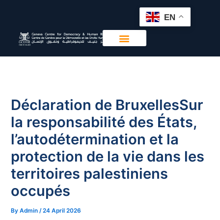
Skip
EN
to
content
Déclaration de BruxellesSur
la responsabilité des États,
l’autodétermination et la
protection de la vie dans les
territoires palestiniens
occupés
By
Admin
/
24 April 2026