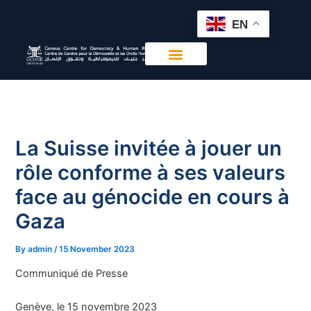
Skip
EN
to
content
La Suisse invitée à jouer un
rôle conforme à ses valeurs
face au génocide en cours à
Gaza
By
admin
/
15 November 2023
Communiqué de Presse
Genève, le 15 novembre 2023