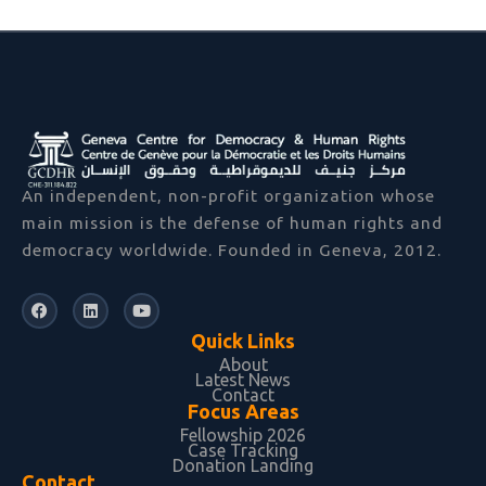
An independent, non-profit organization whose
main mission is the defense of human rights and
democracy worldwide. Founded in Geneva, 2012.
F
L
Y
a
i
o
c
n
u
Quick Links
e
k
t
b
e
u
About
Latest News
o
d
b
Contact
o
i
e
Focus Areas
k
n
Fellowship 2026
Case Tracking
Donation Landing
Contact